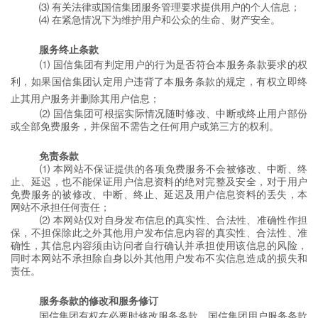
⑶ 有关法律或国信集团服务管理要求提供用户的个人信息；
⑷ 在紧急情况下为维护用户和公众的生命、财产安全。
服务终止条款
⑴ 国信集团有判定用户的行为是否符合本服务条款要求的权
利，如果国信集团认定用户违背了本服务条款的规定，有权立即终
止其用户服务并删除其用户信息；
⑵ 国信集团可根据实际情况随时修改、中断或终止用户部份
或全部免费服务，并保留不需告之任何用户或第三方的权利。
免责条款
⑴ 本网站不保证提供的各项免费服务不会被修改、中断、终
止、延迟，也不能保证用户信息资料的绝对完整及安全，对于用户
免费服务的被修改、中断、终止、延迟及用户信息资料的丢失，本
网站不承担任何责任；
⑵ 本网站仅对自身发布信息的真实性、合法性、准确性作担
保，不担保除此之外其他用户发布信息内容的真实性、合法性、准
确性，其信息内容须由访问者自行确认并承担使用该信息的风险，
同时本网站不承担除自身以外其他用户发布不实信息造成的损失和
责任。
服务条款的修改和服务修订
国信集团有权在必要时修改服务条款，国信集团用户服务条款