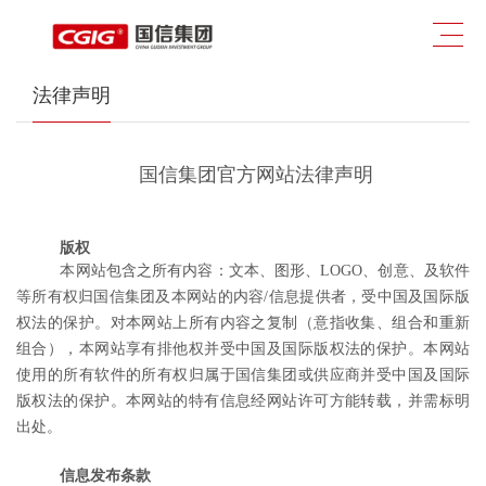
法律声明
国信集团官方网站法律声明
版权
本网站包含之所有内容：文本、图形、LOGO、创意、及软件
等所有权归国信集团及本网站的内容/信息提供者，受中国及国际版
权法的保护。对本网站上所有内容之复制（意指收集、组合和重新
组合），本网站享有排他权并受中国及国际版权法的保护。本网站
使用的所有软件的所有权归属于国信集团或供应商并受中国及国际
版权法的保护。本网站的特有信息经网站许可方能转载，并需标明
出处。
信息发布条款