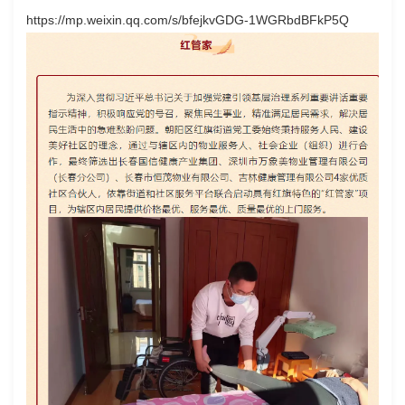
https://mp.weixin.qq.com/s/bfejkvGDG-1WGRbdBFkP5Q